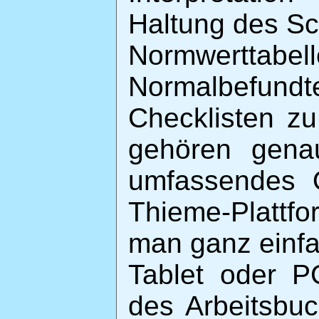
Haltung des Sch
Normwerttab
Normalbefu
Checklisten z
gehören gena
umfassendes O
Thieme-Plattf
man ganz einf
Tablet oder PC
des Arbeitsbu