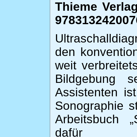
Thieme Verlag
9783132420076
Ultraschalldia
den konvention
weit verbreitet
Bildgebung s
Assistenten is
Sonographie st
Arbeitsbuch „
dafür e