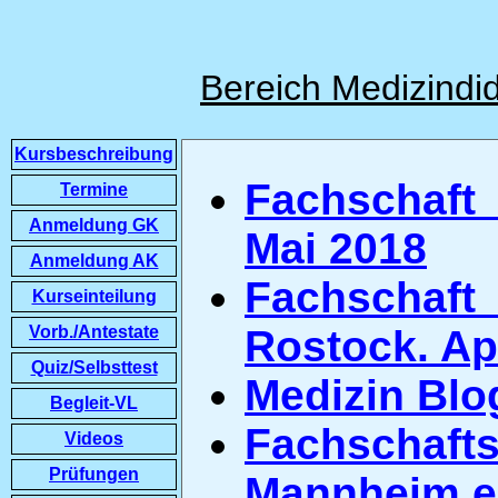
Bereich Medizindid
Kursbeschreibung
Fachschaft
Termine
Anmeldung GK
Mai 2018
Anmeldung AK
Fachschaft
Kurseinteilung
Vorb./Antestate
Rostock. Ap
Quiz/Selbsttest
Medizin Blo
Begleit-VL
Fachschaf
Videos
Prüfungen
Mannheim e.