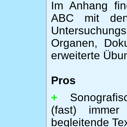
Im Anhang fin
ABC mit den 
Untersuchun
Organen, Doku
erweiterte Übu
Pros
+
Sonografisc
(fast) imme
begleitende Tex